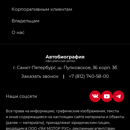
Джи Икс ПРЕМИУМ — GX PREMIUM, Джи Эти —
GT, Джи Эль — GL
Корпоративным клиентам
GS4 — Джи Эс 4 (GS4) в комплектациях Джи Би
Владельцам
Передний привод — GB 2WD, Джи Би Полный
привод — GB AWD, Джи Эль Полный привод —
О нас
GL AWD
M8 — Эм 8 (M8) в комплектациях Джи Эль — GL,
Джи Ти — GT, Джи Икс — GX,
Джи Икс ПРЕМИУМ — GX PREMIUM, ЛАУНЖ —
LOUNGE
г. Санкт-Петербург, ш. Пулковское, 36 корп. 3б
Заказать звонок
|
+7 (812) 740-58-00
Empow — Эмпау (Empow) в комплектации
Джи Эс — GS, Джи Эль с элементы экстерьера
в спортивном стиле — GL
(S-Style)
Все права на информацию, графические изображения, тексты
и иные содержащиеся на настоящем сайте материалы и объекты
(далее — материалы), принадлежат юридическим лицам,
входящим в ООО «ГАК МОТОР РУС», рекламным агентствам,