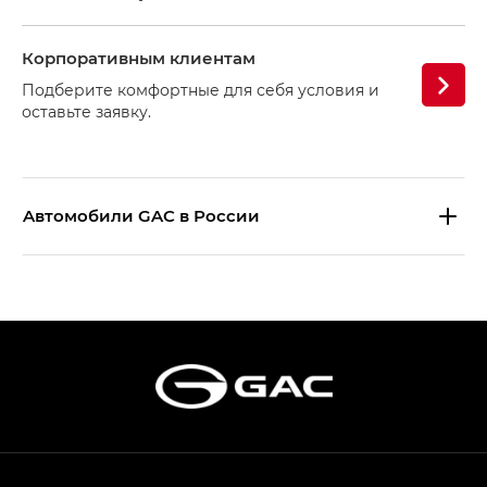
Корпоративным клиентам
Подберите комфортные для себя условия и
оставьте заявку.
Aвтомобили GAC в России
S9 — Эс 9 (S9) в комплектации
Эс Икс ПРЕМИУМ — SX PREMIUM
S7 — Эс 7 (S7) в комплектациях
Эс Икс ПРЕМИУМ — SX PREMIUM, Эс Тэ — ST
HYPTEC HT — Хайптек Эйч Ти (HYPTEC HT)
в комплектации Экс ПРЕМИУМ — EX PREMIUM