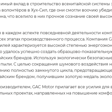
имый вклад в строительство всекитайской системы 
 волонтёров в Хух-Сил, где они смогли воочию убед
а, что вселило в них прочное сознание своей высо
я в каждом аспекте повседневной деятельности ком
сех этапах производственного процесса. Компания G
мобилей характеризуется высокой степенью энергоэ
 удалось успешно создать образцово-показательну
айских брендов. Используя экологически безопасные
пыли. С целью сокращения шумового воздействия н
инию полностью замкнутого цикла, предотвращающ
айским брендом, получившим золотую медаль эколо
оизводителем, GAC Motor прилагает все усилия для
иальных проектах, направленных на повышение комф