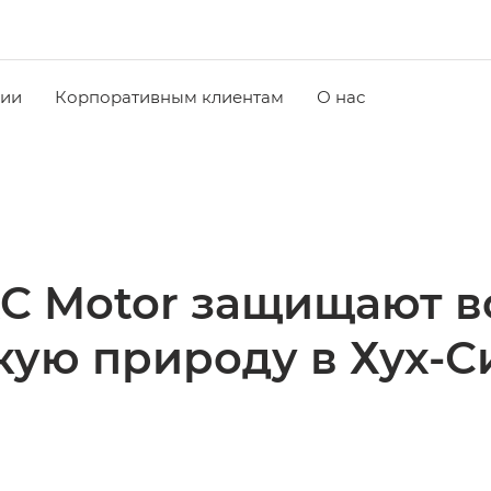
чии
Корпоративным клиентам
О нас
C Motor защищают в
кую природу в Хух-С