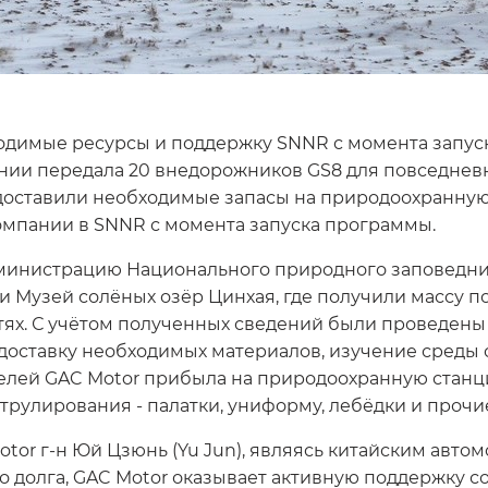
димые ресурсы и поддержку SNNR с момента запуска
нии передала 20 внедорожников GS8 для повседневн
доставили необходимые запасы на природоохранную 
омпании в SNNR с момента запуска программы.
дминистрацию Национального природного заповедни
ли Музей солёных озёр Цинхая, где получили массу
остях. С учётом полученных сведений были проведе
 доставку необходимых материалов, изучение среды 
вителей GAC Motor прибыла на природоохранную ста
трулирования - палатки, униформу, лебёдки и прочи
tor г-н Юй Цзюнь (Yu Jun), являясь китайским авт
о долга, GAC Motor оказывает активную поддержку 