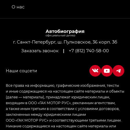
Передний привод — GB 2WD, Джи Би Полный
привод — GB AWD, Джи Эль Полный привод —
О нас
GL AWD
M8 — Эм 8 (M8) в комплектациях Джи Эль — GL,
Джи Ти — GT, Джи Икс — GX,
Джи Икс ПРЕМИУМ — GX PREMIUM, ЛАУНЖ —
LOUNGE
г. Санкт-Петербург, ш. Пулковское, 36 корп. 3б
Заказать звонок
|
+7 (812) 740-58-00
Empow — Эмпау (Empow) в комплектации
Джи Эс — GS, Джи Эль с элементы экстерьера
в спортивном стиле — GL
(S-Style)
Все права на информацию, графические изображения, тексты
и иные содержащиеся на настоящем сайте материалы и объекты
(далее — материалы), принадлежат юридическим лицам,
входящим в ООО «ГАК МОТОР РУС», рекламным агентствам,
а также иным третьим в соответствии с условиями договоров,
заключенных между юридическими лицами
ООО «ГАК МОТОР РУС» и соответствующими третьими лицами.
Никакие содержащиеся на настоящем сайте материалы или