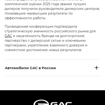
комплексной оценки 2025 года звание лучших
дилеров получили руководители дилерских центров,
показавшие наивысшие результаты по
эффективности работы.
Проведенная конференция подтвердила
стратегическую значимость российского рынка для
GAC
и нацеленность бренда на долгосрочное
партнёрство с дилерской сетью и ключевыми
партнерами, укрепление взаимного доверия и
совместное достижение новых результатов.
Aвтомобили GAC в России
S9 — Эс 9 (S9) в комплектации
Эс Икс ПРЕМИУМ — SX PREMIUM
S7 — Эс 7 (S7) в комплектациях
Эс Икс ПРЕМИУМ — SX PREMIUM, Эс Тэ — ST