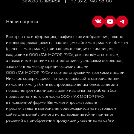
Заказать звонок
|
+7 (812) 740-58-00
Empow — Эмпау (Empow) в комплектации
Джи Эс — GS, Джи Эль с элементы экстерьера
в спортивном стиле — GL
(S-Style)
Все права на информацию, графические изображения, тексты
и иные содержащиеся на настоящем сайте материалы и объекты
(далее — материалы), принадлежат юридическим лицам,
входящим в ООО «ГАК МОТОР РУС», рекламным агентствам,
а также иным третьим в соответствии с условиями договоров,
заключенных между юридическими лицами
ООО «ГАК МОТОР РУС» и соответствующими третьими лицами.
Никакие содержащиеся на настоящем сайте материалы или
их часть не могут быть воспроизведены, использованы или
переданы третьим лицам в целях извлечения прибыли без
предварительного согласия ООО «ГАК МОТОР РУС»
в письменной форме. Вы можете просматривать
и распечатывать материалы, содержащиеся на настоящем
сайте, для целей личного использования и/или принятия
решений о приобретении продукции указанных на сайте.