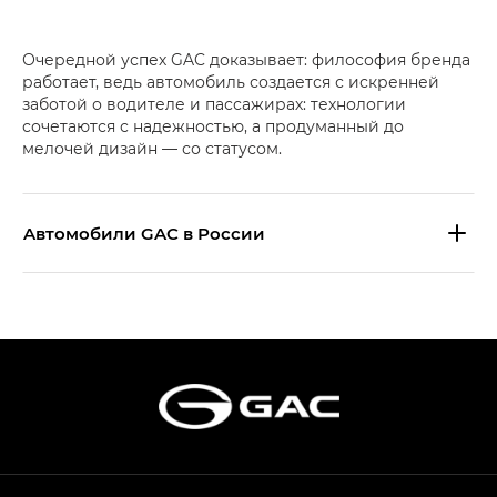
Очередной успех GAC доказывает: философия бренда
работает, ведь автомобиль создается с искренней
заботой о водителе и пассажирах: технологии
сочетаются с надежностью, а продуманный до
мелочей дизайн — со статусом.
Aвтомобили GAC в России
S9 — Эс 9 (S9) в комплектации
Эс Икс ПРЕМИУМ — SX PREMIUM
S7 — Эс 7 (S7) в комплектациях
Эс Икс ПРЕМИУМ — SX PREMIUM, Эс Тэ — ST
HYPTEC HT — Хайптек Эйч Ти (HYPTEC HT)
в комплектации Экс ПРЕМИУМ — EX PREMIUM