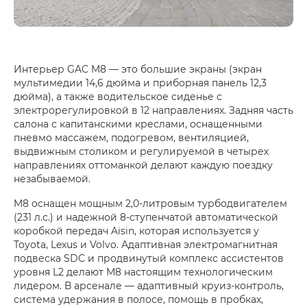
Интерьер GAC M8 — это большие экраны (экран
мультимедии 14,6 дюйма и приборная панель 12,3
дюйма), а также водительское сиденье с
электрорегулировкой в 12 направлениях. Задняя часть
салона с капитанскими креслами, оснащенными
пневмо массажем, подогревом, вентиляцией,
выдвижным столиком и регулируемой в четырех
направлениях оттоманкой делают каждую поездку
незабываемой.
M8 оснащен мощным 2,0-литровым турбодвигателем
(231 л.с.) и надежной 8-ступенчатой автоматической
коробкой передач Aisin, которая используется у
Toyota, Lexus и Volvo. Адаптивная электромагнитная
подвеска SDC и продвинутый комплекс ассистентов
уровня L2 делают М8 настоящим технологическим
лидером. В арсенале — адаптивный круиз-контроль,
система удержания в полосе, помощь в пробках,