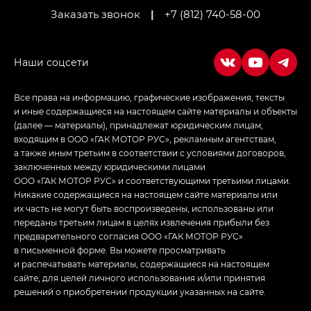
Заказать звонок
|
+7 (812) 740-58-00
Empow — Эмпау (Empow) в комплектации
Джи Эс — GS, Джи Эль с элементы экстерьера
в спортивном стиле — GL
(S-Style)
Все права на информацию, графические изображения, тексты
и иные содержащиеся на настоящем сайте материалы и объекты
(далее — материалы), принадлежат юридическим лицам,
входящим в ООО «ГАК МОТОР РУС», рекламным агентствам,
а также иным третьим в соответствии с условиями договоров,
заключенных между юридическими лицами
ООО «ГАК МОТОР РУС» и соответствующими третьими лицами.
Никакие содержащиеся на настоящем сайте материалы или
их часть не могут быть воспроизведены, использованы или
переданы третьим лицам в целях извлечения прибыли без
предварительного согласия ООО «ГАК МОТОР РУС»
в письменной форме. Вы можете просматривать
и распечатывать материалы, содержащиеся на настоящем
сайте, для целей личного использования и/или принятия
решений о приобретении продукции указанных на сайте.