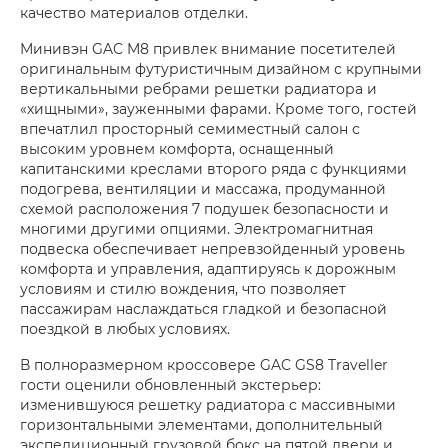
качество материалов отделки.
Минивэн GAC M8 привлек внимание посетителей
оригинальным футуристичным дизайном с крупными
вертикальными ребрами решетки радиатора и
«хищными», зауженными фарами. Кроме того, гостей
впечатлил просторный семиместный салон с
высоким уровнем комфорта, оснащенный
капитанскими креслами второго ряда с функциями
подогрева, вентиляции и массажа, продуманной
схемой расположения 7 подушек безопасности и
многими другими опциями. Электромагнитная
подвеска обеспечивает непревзойденный уровень
комфорта и управления, адаптируясь к дорожным
условиям и стилю вождения, что позволяет
пассажирам наслаждаться гладкой и безопасной
поездкой в любых условиях.
В полноразмерном кроссовере GAC GS8 Traveller
гости оценили обновленный экстерьер:
изменившуюся решетку радиатора с массивными
горизонтальными элементами, дополнительный
экспедиционный грузовой бокс на пятой двери и