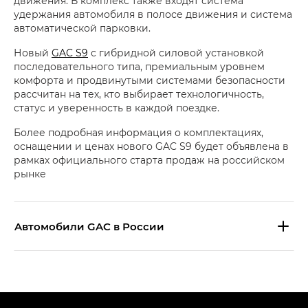
движения. В комплекс также входят система
удержания автомобиля в полосе движения и система
автоматической парковки.
Новый
GAC S9
с гибридной силовой установкой
последовательного типа, премиальным уровнем
комфорта и продвинутыми системами безопасности
рассчитан на тех, кто выбирает технологичность,
статус и уверенность в каждой поездке.
Более подробная информация о комплектациях,
оснащении и ценах нового GAC S9 будет объявлена в
рамках официального старта продаж на российском
рынке
Aвтомобили GAC в России
S9 — Эс 9 (S9) в комплектации
Эс Икс ПРЕМИУМ — SX PREMIUM