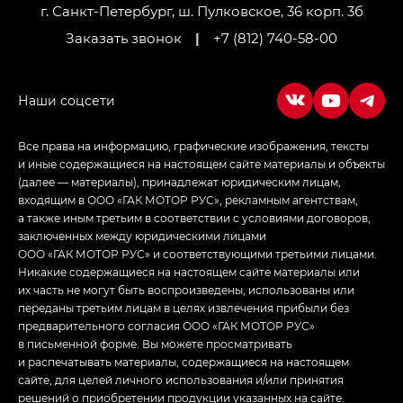
LOUNGE
г. Санкт-Петербург, ш. Пулковское, 36 корп. 3б
Заказать звонок
|
+7 (812) 740-58-00
Empow — Эмпау (Empow) в комплектации
Джи Эс — GS, Джи Эль с элементы экстерьера
в спортивном стиле — GL
(S-Style)
Все права на информацию, графические изображения, тексты
и иные содержащиеся на настоящем сайте материалы и объекты
(далее — материалы), принадлежат юридическим лицам,
входящим в ООО «ГАК МОТОР РУС», рекламным агентствам,
а также иным третьим в соответствии с условиями договоров,
заключенных между юридическими лицами
ООО «ГАК МОТОР РУС» и соответствующими третьими лицами.
Никакие содержащиеся на настоящем сайте материалы или
их часть не могут быть воспроизведены, использованы или
переданы третьим лицам в целях извлечения прибыли без
предварительного согласия ООО «ГАК МОТОР РУС»
в письменной форме. Вы можете просматривать
и распечатывать материалы, содержащиеся на настоящем
сайте, для целей личного использования и/или принятия
решений о приобретении продукции указанных на сайте.