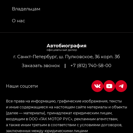
GS4 — Джи Эс 4 (GS4) в комплектациях Джи Би
Владельцам
Передний привод — GB 2WD, Джи Би Полный
привод — GB AWD, Джи Эль Полный привод —
О нас
GL AWD
M8 — Эм 8 (M8) в комплектациях Джи Эль — GL,
Джи Ти — GT, Джи Икс — GX,
Джи Икс ПРЕМИУМ — GX PREMIUM, ЛАУНЖ —
LOUNGE
г. Санкт-Петербург, ш. Пулковское, 36 корп. 3б
Заказать звонок
|
+7 (812) 740-58-00
Empow — Эмпау (Empow) в комплектации
Джи Эс — GS, Джи Эль с элементы экстерьера
в спортивном стиле — GL
(S-Style)
Все права на информацию, графические изображения, тексты
и иные содержащиеся на настоящем сайте материалы и объекты
(далее — материалы), принадлежат юридическим лицам,
входящим в ООО «ГАК МОТОР РУС», рекламным агентствам,
а также иным третьим в соответствии с условиями договоров,
заключенных между юридическими лицами