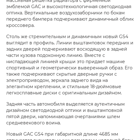
массивная решетка радиатора с фирменной
эмблемой GAC и высокотехнологичная светодиодная
оптика. Вертикальные воздухозаборники по бокам
переднего бампера подчеркивают динамичный облик
кроссовера.
Столь же стремительным и динамичным новый GS4
выглядит в профиль. Линии выштамповок передних и
задних дверей подчеркивают восходящую в задней
части кузова подоконную линию. Вместе с
ниспадающей линией крыши это придает машине
спортивный и геометрически выверенный образ. Его
также подчеркивают скрытые дверные ручки с
электроприводом, зеркала заднего вида на
элегантном креплении, и стильные 18-дюймовые
легкосплавные диски с оригинальным дизайном.
Задняя часть автомобиля выделяется аутентичным
дизайном светодиодной оптики и выштамповкой
пятой двери, напоминающая очертаниями шлем
средневекового воина.
Новый GAC GS4 при габаритной длине 4685 мм