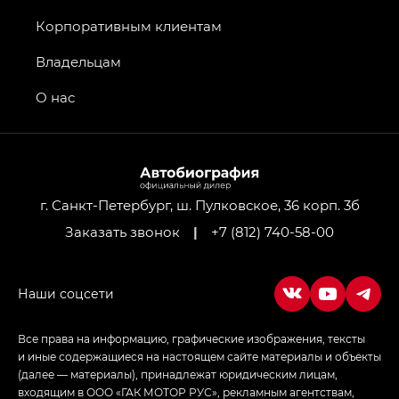
Джи Икс ПРЕМИУМ — GX PREMIUM, Джи Эти —
GT, Джи Эль — GL
Корпоративным клиентам
GS4 — Джи Эс 4 (GS4) в комплектациях Джи Би
Владельцам
Передний привод — GB 2WD, Джи Би Полный
привод — GB AWD, Джи Эль Полный привод —
О нас
GL AWD
M8 — Эм 8 (M8) в комплектациях Джи Эль — GL,
Джи Ти — GT, Джи Икс — GX,
Джи Икс ПРЕМИУМ — GX PREMIUM, ЛАУНЖ —
LOUNGE
г. Санкт-Петербург, ш. Пулковское, 36 корп. 3б
Заказать звонок
|
+7 (812) 740-58-00
Empow — Эмпау (Empow) в комплектации
Джи Эс — GS, Джи Эль с элементы экстерьера
в спортивном стиле — GL
(S-Style)
Все права на информацию, графические изображения, тексты
и иные содержащиеся на настоящем сайте материалы и объекты
(далее — материалы), принадлежат юридическим лицам,
входящим в ООО «ГАК МОТОР РУС», рекламным агентствам,