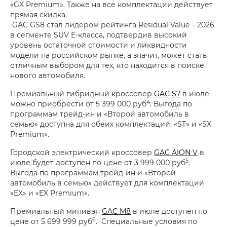
«GX Premium». Также на все комплектации действует
прямая скидка.
GAC GS8 стал лидером рейтинга Residual Value – 2026
в сегменте SUV E-класса, подтвердив высокий
уровень остаточной стоимости и ликвидности
модели на российском рынке, а значит, может стать
отличным выбором для тех, кто находится в поиске
нового автомобиля.
Премиальный гибридный кроссовер
GAC S7
в июле
4
можно приобрести от 5 399 000 руб
. Выгода по
программам трейд-ин и «Второй автомобиль в
семью» доступна для обеих комплектаций: «ST» и «SX
Premium».
Городской электрический кроссовер
GAC AION V
в
5
июле будет доступен по цене от 3 999 000 руб
.
Выгода по программам трейд-ин и «Второй
автомобиль в семью» действует для комплектаций
«EX» и «EX Premium».
Премиальный минивэн
GAC M8
в июле доступен по
6
цене от 5 699 999 руб
. Специальные условия по