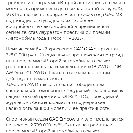
трейд-ин и программе «Второй автомобиль в семью»
могут быть применены для комплектаций «GT», «GX»,
«GX Premium» и «Lounge». В конце 2025 года GAC M8
подтвердил статус одного из наиболее
востребованных автомобилей в премиальном
сегменте, став лауреатом престижной премии
«Автомобиль года в России – 2025».
Цена на семейный кроссовер
GAC GS4
стартует от
7
2 899 000 руб
. Специальные предложения по трейд-
ин и программе «Второй автомобиль в семью»
распространяются на комплектации «GB 2WD», «GB
AWD» и «GL AWD». Также на все комплектации
действует прямая скидка.
GAC GS4 AWD также является победителем
специальной номинации «Ресурсный тест» в рамках
национальной премии «ТОП-5 АВТО», проводимой
журналом «Автопанорама», что подчеркивает
надежность данной модели и ее практичность.
Спортивный седан
GAC Empow
в июле предлагается
8
по цене от 2 799 000 руб
. Скидка по трейд-ин и
программе «Второй автомобиль в семью»