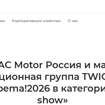
чии
Корпоративным клиентам
О нас
C Motor Россия и м
ционная группа TWIG
ema!2026 в категор
show»