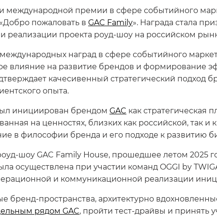
и международной премии в сфере событийного мар
 «Добро пожаловать в
GAC Family
». Награда стала пр
и реализации проекта роуд-шоу на российском рынк
 международных наград в сфере событийного маркет
е влияние на развитие брендов и формирование э
дтверждает качесивенный стратегический подход б
ентского опыта.
был инициирован брендом
GAC
как стратегическая 
нная на ценностях, близких как российской, так и к
ие в философии бренда и его подходе к развитию би
уд-шоу GAC Family House, прошедшее летом 2025 год
ла осуществлена при участии команд OGGI by TWIGA
перационной и коммуникационной реализации иниц
ые бренд-пространства, архитектурно вдохновленн
ельным рядом GAC
, пройти тест-драйвы и принять 