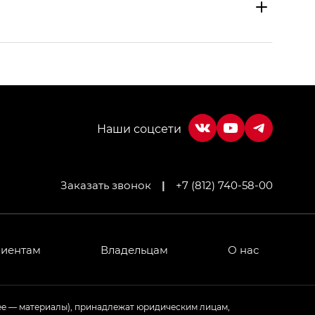
Заказать звонок
|
+7 (812) 740-58-00
МИУМ — GX PREMIUM, Джи Эти — GT, Джи Эль —
 привод — GB AWD, Джи Эль Полный привод —
лиентам
Владельцам
О нас
ИУМ — GX PREMIUM, ЛАУНЖ — LOUNGE
ее — материалы), принадлежат юридическим лицам,