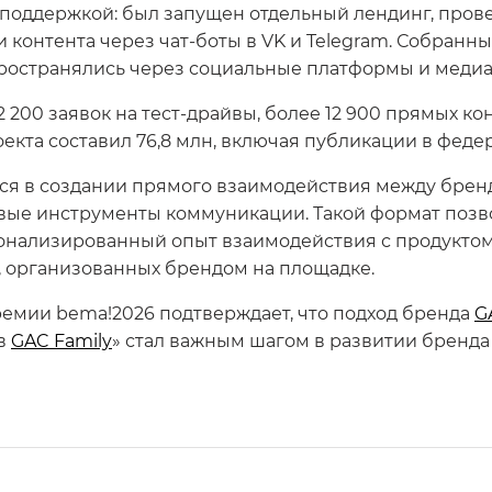
l-поддержкой: был запущен отдельный лендинг, пров
ки контента через чат-боты в VK и Telegram. Собран
остранялись через социальные платформы и медиа
 200 заявок на тест-драйвы, более 12 900 прямых ко
оекта составил 76,8 млн, включая публикации в фед
тся в создании прямого взаимодействия между бре
овые инструменты коммуникации. Такой формат позв
сонализированный опыт взаимодействия с продуктом
, организованных брендом на площадке.
ремии bema!2026 подтверждает, что подход бренда
G
 в
GAC Family
» стал важным шагом в развитии бренда