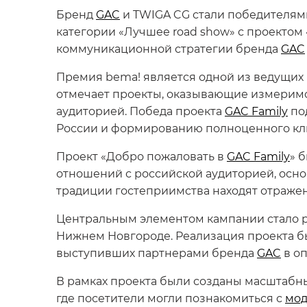
Бренд
GAC
и TWIGA CG стали победителям
категории «Лучшее road show» с проектом
коммуникационной стратегии бренда
GAC
Премия bema! является одной из ведущих
отмечает проекты, оказывающие измеримо
аудиторией. Победа проекта
GAC Family
по
России и формированию полноценного кли
Проект «Добро пожаловать в
GAC Family
» 
отношений с российской аудиторией, основа
традиции гостеприимства находят отражен
Центральным элементом кампании стало ро
Нижнем Новгороде. Реализация проекта бы
выступивших партнерами бренда
GAC
в о
В рамках проекта были созданы масштабн
где посетители могли познакомиться с
мод