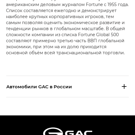
американским деловым журналом Fortune с 1955 года.
Список составляется ежегодно и демонстрирует
наиболее крупных корпоративных игроков, тем
самым позволяя оценить экономическое развитие и
тенденции рынков в глобальном масштабе. В общей
сложности компании из списка Fortune Global 500
составляют примерно третью часть ВВП глобальной
экономики, при этом на их долю приходится
основной объём всей транснациональной торговли.
Aвтомобили GAC в России
S9 — Эс 9 (S9) в комплектации
Эс Икс ПРЕМИУМ — SX PREMIUM
S7 — Эс 7 (S7) в комплектациях
Эс Икс ПРЕМИУМ — SX PREMIUM, Эс Тэ — ST