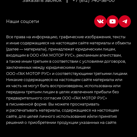
Заказать звонок
|
+7 (812) 740-58-00
Empow — Эмпау (Empow) в комплектации
Джи Эс — GS, Джи Эль с элементы экстерьера
в спортивном стиле — GL
(S-Style)
Все права на информацию, графические изображения, тексты
и иные содержащиеся на настоящем сайте материалы и объекты
(далее — материалы), принадлежат юридическим лицам,
входящим в ООО «ГАК МОТОР РУС», рекламным агентствам,
а также иным третьим в соответствии с условиями договоров,
заключенных между юридическими лицами
ООО «ГАК МОТОР РУС» и соответствующими третьими лицами.
Никакие содержащиеся на настоящем сайте материалы или
их часть не могут быть воспроизведены, использованы или
переданы третьим лицам в целях извлечения прибыли без
предварительного согласия ООО «ГАК МОТОР РУС»
в письменной форме. Вы можете просматривать
и распечатывать материалы, содержащиеся на настоящем
сайте, для целей личного использования и/или принятия
решений о приобретении продукции указанных на сайте.