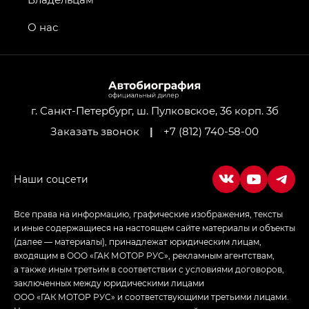
Передний привод — GB 2WD, Джи Би Полный
привод — GB AWD, Джи Эль Полный привод —
О нас
GL AWD
M8 — Эм 8 (M8) в комплектациях Джи Эль — GL,
Джи Ти — GT, Джи Икс — GX,
Джи Икс ПРЕМИУМ — GX PREMIUM, ЛАУНЖ —
LOUNGE
г. Санкт-Петербург, ш. Пулковское, 36 корп. 3б
Заказать звонок
|
+7 (812) 740-58-00
Empow — Эмпау (Empow) в комплектации
Джи Эс — GS, Джи Эль с элементы экстерьера
в спортивном стиле — GL
(S-Style)
Все права на информацию, графические изображения, тексты
и иные содержащиеся на настоящем сайте материалы и объекты
(далее — материалы), принадлежат юридическим лицам,
входящим в ООО «ГАК МОТОР РУС», рекламным агентствам,
а также иным третьим в соответствии с условиями договоров,
заключенных между юридическими лицами
ООО «ГАК МОТОР РУС» и соответствующими третьими лицами.