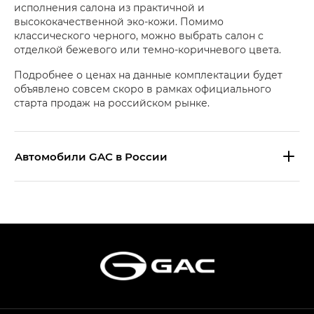
исполнения салона из практичной и
высококачественной эко-кожи. Помимо
классического черного, можно выбрать салон с
отделкой бежевого или темно-коричневого цвета.
Подробнее о ценах на данные комплектации будет
объявлено совсем скоро в рамках официального
старта продаж на российском рынке.
Aвтомобили GAC в России
S9 — Эс 9 (S9) в комплектации
Эс Икс ПРЕМИУМ — SX PREMIUM
S7 — Эс 7 (S7) в комплектациях
Эс Икс ПРЕМИУМ — SX PREMIUM, Эс Тэ — ST
HYPTEC HT — Хайптек Эйч Ти (HYPTEC HT)
в комплектации Экс ПРЕМИУМ — EX PREMIUM