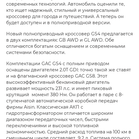
современных технологий. Автомобиль оценили те,
кто ищет надежный, стильный и универсальный
кроссовер для города и путешествий. А теперь он
будет доступен и в полноприводной версии.
Новый полноприводный кроссовер GS4 предлагается
в двух комплектациях: GB AWD и GL AWD. Обе
отличаются богатым оснащением и современными
системами безопасности.
Комплектации GАC GS4 c полным приводом
оснащены двигателем 2.0T GDI: точно такой же ставят
и на флагманский кроссовер GAC GS8. Этот
высокоэффективный бензиновый двигатель
развивает мощность 231 л.с. и имеет пиковый
крутящий момент 380 Нм. Он работает в паре с 8-
ступенчатой автоматической коробкой передач
фирмы Aisin. Классическая АКП с
гидротрансформатором отличается широким
диапазоном передаточных чисел, быстрыми
переключениями и высокой топливной
экономичностью. Средний расход топлива на 100 км в
смешанном цикле составляет 9,2 л. Система полного