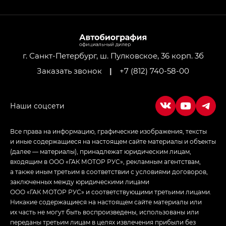
GL AWD
M8 — Эм 8 (M8) в комплектациях Джи Эль — GL,
Джи Ти — GT, Джи Икс — GX,
Джи Икс ПРЕМИУМ — GX PREMIUM, ЛАУНЖ —
LOUNGE
г. Санкт-Петербург, ш. Пулковское, 36 корп. 3б
Заказать звонок
|
+7 (812) 740-58-00
Empow — Эмпау (Empow) в комплектации
Джи Эс — GS, Джи Эль с элементы экстерьера
в спортивном стиле — GL
(S-Style)
Все права на информацию, графические изображения, тексты
и иные содержащиеся на настоящем сайте материалы и объекты
(далее — материалы), принадлежат юридическим лицам,
входящим в ООО «ГАК МОТОР РУС», рекламным агентствам,
а также иным третьим в соответствии с условиями договоров,
заключенных между юридическими лицами
ООО «ГАК МОТОР РУС» и соответствующими третьими лицами.
Никакие содержащиеся на настоящем сайте материалы или
их часть не могут быть воспроизведены, использованы или
переданы третьим лицам в целях извлечения прибыли без