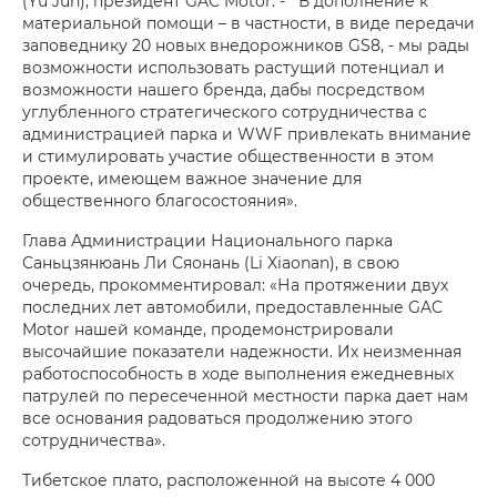
(Yu Jun), президент GAC Motor. - В дополнение к
материальной помощи – в частности, в виде передачи
заповеднику 20 новых внедорожников GS8, - мы рады
возможности использовать растущий потенциал и
возможности нашего бренда, дабы посредством
углубленного стратегического сотрудничества с
администрацией парка и WWF привлекать внимание
и стимулировать участие общественности в этом
проекте, имеющем важное значение для
общественного благосостояния».
Глава Администрации Национального парка
Саньцзянюань Ли Сяонань (Li Xiaonan), в свою
очередь, прокомментировал: «На протяжении двух
последних лет автомобили, предоставленные GAC
Motor нашей команде, продемонстрировали
высочайшие показатели надежности. Их неизменная
работоспособность в ходе выполнения ежедневных
патрулей по пересеченной местности парка дает нам
все основания радоваться продолжению этого
сотрудничества».
Тибетское плато, расположенной на высоте 4 000