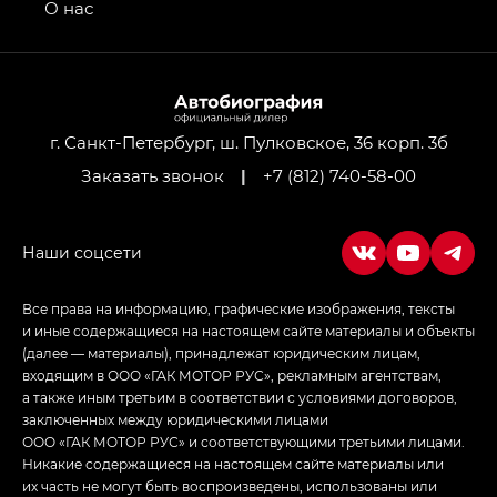
привод — GB AWD, Джи Эль Полный привод —
О нас
GL AWD
M8 — Эм 8 (M8) в комплектациях Джи Эль — GL,
Джи Ти — GT, Джи Икс — GX,
Джи Икс ПРЕМИУМ — GX PREMIUM, ЛАУНЖ —
LOUNGE
г. Санкт-Петербург, ш. Пулковское, 36 корп. 3б
Заказать звонок
|
+7 (812) 740-58-00
Empow — Эмпау (Empow) в комплектации
Джи Эс — GS, Джи Эль с элементы экстерьера
в спортивном стиле — GL
(S-Style)
Все права на информацию, графические изображения, тексты
и иные содержащиеся на настоящем сайте материалы и объекты
(далее — материалы), принадлежат юридическим лицам,
входящим в ООО «ГАК МОТОР РУС», рекламным агентствам,
а также иным третьим в соответствии с условиями договоров,
заключенных между юридическими лицами
ООО «ГАК МОТОР РУС» и соответствующими третьими лицами.
Никакие содержащиеся на настоящем сайте материалы или
их часть не могут быть воспроизведены, использованы или