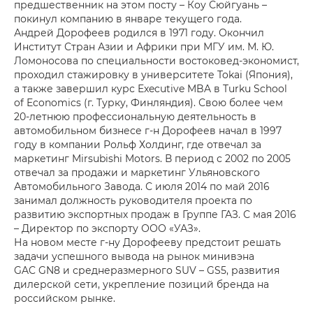
предшественник на этом посту – Коу Сюйгуань –
покинул компанию в январе текущего года.
Андрей Дорофеев родился в 1971 году. Окончил
Институт Стран Азии и Африки при МГУ им. М. Ю.
Ломоносова по специальности востоковед-экономист,
проходил стажировку в университете Tokai (Япония),
а также завершил курс Executive MBA в Turku School
of Economics (г. Турку, Финляндия). Свою более чем
20-летнюю профессиональную деятельность в
автомобильном бизнесе г-н Дорофеев начал в 1997
году в компании Рольф Холдинг, где отвечал за
маркетинг Mirsubishi Motors. В период с 2002 по 2005
отвечал за продажи и маркетинг Ульяновского
Автомобильного Завода. С июля 2014 по май 2016
занимал должность руководителя проекта по
развитию экспортных продаж в Группе ГАЗ. С мая 2016
– Директор по экспорту ООО «УАЗ».
На новом месте г-ну Дорофееву предстоит решать
задачи успешного вывода на рынок минивэна
GAC GN8 и среднеразмерного SUV – GS5, развития
дилерской сети, укрепление позиций бренда на
российском рынке.