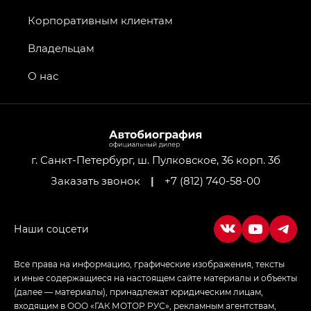
Джи Икс ПРЕМИУМ — GX PREMIUM, Джи Эти —
GT, Джи Эль — GL
Корпоративным клиентам
GS4 — Джи Эс 4 (GS4) в комплектациях Джи Би
Владельцам
Передний привод — GB 2WD, Джи Би Полный
привод — GB AWD, Джи Эль Полный привод —
О нас
GL AWD
M8 — Эм 8 (M8) в комплектациях Джи Эль — GL,
Джи Ти — GT, Джи Икс — GX,
Джи Икс ПРЕМИУМ — GX PREMIUM, ЛАУНЖ —
LOUNGE
г. Санкт-Петербург, ш. Пулковское, 36 корп. 3б
Заказать звонок
|
+7 (812) 740-58-00
Empow — Эмпау (Empow) в комплектации
Джи Эс — GS, Джи Эль с элементы экстерьера
в спортивном стиле — GL
(S-Style)
Все права на информацию, графические изображения, тексты
и иные содержащиеся на настоящем сайте материалы и объекты
(далее — материалы), принадлежат юридическим лицам,
входящим в ООО «ГАК МОТОР РУС», рекламным агентствам,