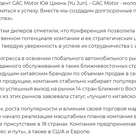
дент GAC Motor Юй Цзюнь (Yu Jun). - GAC Motor - мо
иться к успеху. Вместе мы создадим долгосрочные
пех».
тии дилеров отметили, что Конференция позволила 
твенном потенциале компании и ее стратегических ц
вердую уверенность в успехе их сотрудничества с
рогресса в освоении глобального автомобильного ры
жного обслуживания в таких ближневосточных страна
ведущим китайским брендом по объемам продаж в с
ей продукции, компания стабильно набирает популяр
о успешный выход на рынки 14 стран Ближнего Вост
 из этих рынков завоевала статус «лучшего китайско
м, роста популярности и влияния своей торговой м
е начало реализации масштабных планов компании в
е присутствие в 18 странах. Компания предпринима
с и путь», а также в США и Европе.