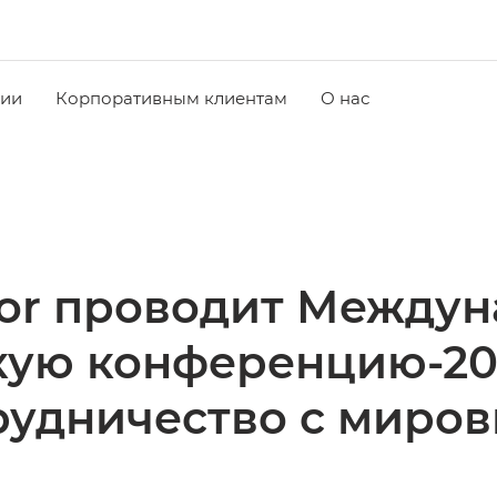
чии
Корпоративным клиентам
О нас
or проводит Между
ую конференцию-20
рудничество с миро