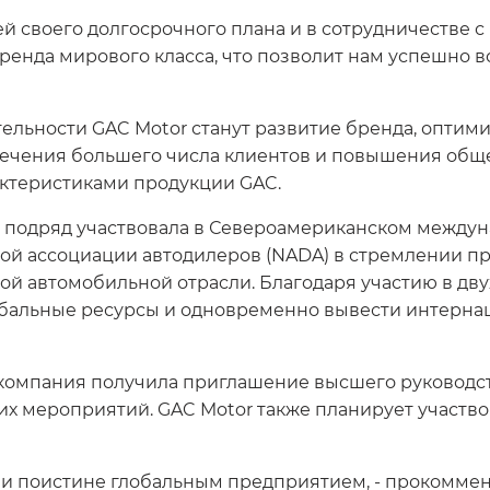
й своего долгосрочного плана и в сотрудничестве 
ренда мирового класса, что позволит нам успешно во
льности GAC Motor станут развитие бренда, оптими
лечения большего числа клиентов и повышения общ
ктеристиками продукции GAC.
з подряд участвовала в Североамериканском междуна
ой ассоциации автодилеров (NADA) в стремлении п
ой автомобильной отрасли. Благодаря участию в дву
обальные ресурсы и одновременно вывести интерн
8 компания получила приглашение высшего руководс
их мероприятий. GAC Motor также планирует участво
 и поистине глобальным предприятием, - прокоммент