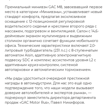
Премиальный минивэн GAC M8, завоевавший первое
место в категории «Минивэны», устанавливает новый
стандарт комфорта, предлагая эксклюзивное
оснащение с 12-позиционной регулировкой
водительского сиденья и креслами второго ряда с
массажем, подогревом и вентиляцией. Салон с 14,6-
дюймовым экраном мультимедиа и выдвижным
столиком органично сочетает функции мобильного
офиса. Технические характеристики включают 2,0-
литровый турбодвигатель (231 л.с.) с 8-ступенчатым
автоматом Aisin, адаптивную электромагнитную
подвеску SDC и комплекс ассистентов уровня L2 с
адаптивным круиз-контролем, системой
автопарковки и автоматическим торможением.
«Мы рады удостоиться очередной престижной
награды в автоиндустрии. Для нас это ещё одно
подтверждение того, что наши модели вызывают
доверие автолюбителей и экспертов рынка», —
подчеркнул заместитель директора департамента
продаж «GAC Motor Rus», Павел Никифоров.