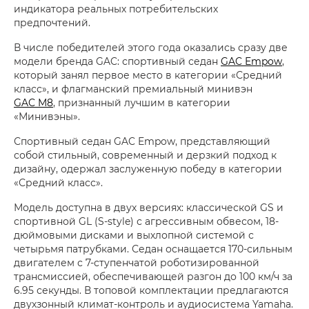
индикатора реальных потребительских
предпочтений.
В числе победителей этого года оказались сразу две
модели бренда GAC: спортивный седан
GAC Empow
,
который занял первое место в категории «Средний
класс», и флагманский премиальный минивэн
GAC M8
, признанный лучшим в категории
«Минивэны».
Спортивный седан GAC Empow, представляющий
собой стильный, современный и дерзкий подход к
дизайну, одержал заслуженную победу в категории
«Средний класс».
Модель доступна в двух версиях: классической GS и
спортивной GL (S-style) с агрессивным обвесом, 18-
дюймовыми дисками и выхлопной системой с
четырьмя патрубками. Седан оснащается 170-сильным
двигателем с 7-ступенчатой роботизированной
трансмиссией, обеспечивающей разгон до 100 км/ч за
6.95 секунды. В топовой комплектации предлагаются
двухзонный климат-контроль и аудиосистема Yamaha.