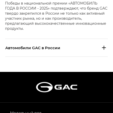
Победы в национальной премии «АВТОМОБИЛЬ
ГОДА В РОССИИ - 2025» подтверждают, что бренд GAC
твердо закрепился в России не только как активный
участник рынка, но и как производитель,
предлагающий высококачественные инновационные
продукты.
Aвтомобили GAC в России
S9 — Эс 9 (S9) в комплектации
Эс Икс ПРЕМИУМ — SX PREMIUM
S7 — Эс 7 (S7) в комплектациях
Эс Икс ПРЕМИУМ — SX PREMIUM, Эс Тэ — ST
HYPTEC HT — Хайптек Эйч Ти (HYPTEC HT)
в комплектации Экс ПРЕМИУМ — EX PREMIUM
AION V — Айон Ви в комплектациях Экс — EX,
Модельный ряд