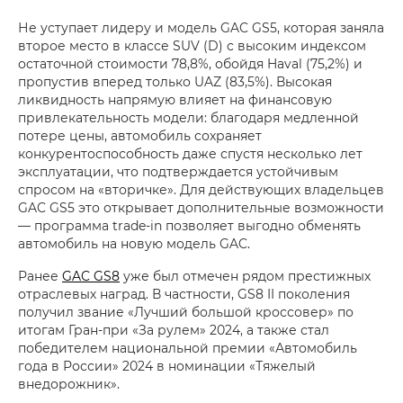
Не уступает лидеру и модель GAC GS5, которая заняла
второе место в классе SUV (D) с высоким индексом
остаточной стоимости 78,8%, обойдя Haval (75,2%) и
пропустив вперед только UAZ (83,5%). Высокая
ликвидность напрямую влияет на финансовую
привлекательность модели: благодаря медленной
потере цены, автомобиль сохраняет
конкурентоспособность даже спустя несколько лет
эксплуатации, что подтверждается устойчивым
спросом на «вторичке». Для действующих владельцев
GAC GS5 это открывает дополнительные возможности
— программа trade-in позволяет выгодно обменять
автомобиль на новую модель GAC.
Ранее
GAC GS8
уже был отмечен рядом престижных
отраслевых наград. В частности, GS8 II поколения
получил звание «Лучший большой кроссовер» по
итогам Гран-при «За рулем» 2024, а также стал
победителем национальной премии «Автомобиль
года в России» 2024 в номинации «Тяжелый
внедорожник».