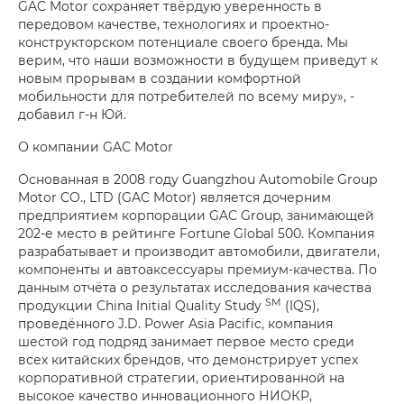
GAC Motor сохраняет твёрдую уверенность в
передовом качестве, технологиях и проектно-
конструкторском потенциале своего бренда. Мы
верим, что наши возможности в будущем приведут к
новым прорывам в создании комфортной
мобильности для потребителей по всему миру», -
добавил г-н Юй.
О компании GAC Motor
Основанная в 2008 году Guangzhou Automobile Group
Motor CO., LTD (GAC Motor) является дочерним
предприятием корпорации GAC Group, занимающей
202-е место в рейтинге Fortune Global 500. Компания
разрабатывает и производит автомобили, двигатели,
компоненты и автоаксессуары премиум-качества. По
данным отчёта о результатах исследования качества
SM
продукции China Initial Quality Study
(IQS),
проведённого J.D. Power Asia Pacific, компания
шестой год подряд занимает первое место среди
всех китайских брендов, что демонстрирует успех
корпоративной стратегии, ориентированной на
высокое качество инновационного НИОКР,