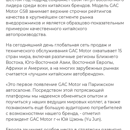
лидера среди всех китайских брендов. Модель GAC
Motor GS8 занимает верхние строчки рейтингов
качества в крупнейшем сегменте рынка
внедорожников и является образцово-показательным
примером качественного китайского
автопроизводства.
На сегодняшний день глобальная сеть продаж и
технического обслуживания GAC Motor охватывает 15
стран мира, включая различные регионы Ближнего
Востока, Юго-Восточной Азии, Восточной Европы,
Африки и Америки, а на многих зарубежных рынках
считается «лучшим китайским автобрендом».
«Это первое появление GAC Motor на Парижском
автосалоне. Посредством этой потрясающей
платформы мы надеемся обменяться опытом и
поучиться у наших ведущих мировых коллег, а также
познакомить ещё большую аудиторию потребителей
с возможностями нашего бренда, - отметил
президент GAC Motor г-н Юй Цзюнь (Yu Jun).
Европа занимает особое место в стратегии развития