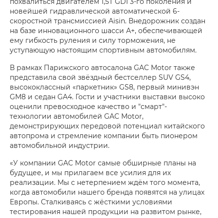
похвалиться двигателем 1,5Т GDI 3-го поколения и
новейшей гидравлической автоматической 6-
скоростной трансмиссией Aisin. Внедорожник создан
на базе инновационного шасси А+, обеспечивающей
ему гибкость руления и силу торможения, не
уступающую настоящим спортивным автомобилям.
В рамках Парижского автосалона GAC Motor также
представила свой звёздный бестселлер SUV GS4,
высококлассный «паркетник» GS8, первый минивэн
GM8 и седан GA4. Гости и участники выставки высоко
оценили превосходное качество и "смарт"-
технологии автомобилей GAC Motor,
демонстрирующих передовой потенциал китайского
автопрома и стремление компании быть пионером
автомобильной индустрии.
«У компании GAC Motor самые обширные планы на
будущее, и мы прилагаем все усилия для их
реализации. Мы с нетерпением ждём того момента,
когда автомобили нашего бренда появятся на улицах
Европы. Сталкиваясь с жёсткими условиями
тестирования нашей продукции на развитом рынке,