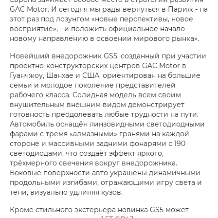
GAC Motor. И сегодня мы рады вернуться в Париж - на
этот раз под лозунгом «новые перспективы, новое
восприятие», - и положить официальное начало
новому направлению в освоении мирового рынка».
Новейший внедорожник GS5, созданный при участии
проектно-конструкторских центров GAC Motor в
Гуанчжоу, Шанхае и США, ориентирован на большие
семьи и молодое поколение представителей
рабочего класса. Солидная модель всем своим
внушительным внешним видом демонстрирует
готовность преодолевать любые трудности на пути.
Автомобиль оснащён линзовидными светодиодными
фарами с тремя «алмазными» гранями на каждой
стороне и массивными задними фонарями с 190
светодиодами, что создаёт эффект яркого,
трёхмерного свечения вокруг внедорожника.
Боковые поверхности авто украшены динамичными
продольными изгибами, отражающими игру света и
тени, визуально удлиняя кузов.
Кроме стильного экстерьера новинка GS5 может