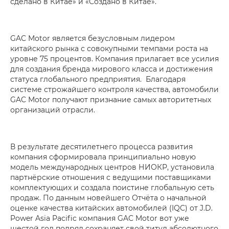
сделано в Китае» и «Создано в Китае».
GAC Motor является безусловным лидером
китайского рынка с совокупными темпами роста на
уровне 75 процентов. Компания прилагает все усилия
для создания бренда мирового класса и достижения
статуса глобального предприятия. Благодаря
системе строжайшего контроля качества, автомобили
GAC Motor получают признание самых авторитетных
организаций отрасли.
В результате десятилетнего процесса развития
компания сформировала принципиально новую
модель международных центров НИОКР, установила
партнёрские отношения с ведущими поставщиками
комплектующих и создала поистине глобальную сеть
продаж. По данным новейшего Отчёта о начальной
оценке качества китайских автомобилей (IQC) от J.D.
Power Asia Pacific компания GAC Motor вот уже
шестой год подряд сохраняет свой титул абсолютного