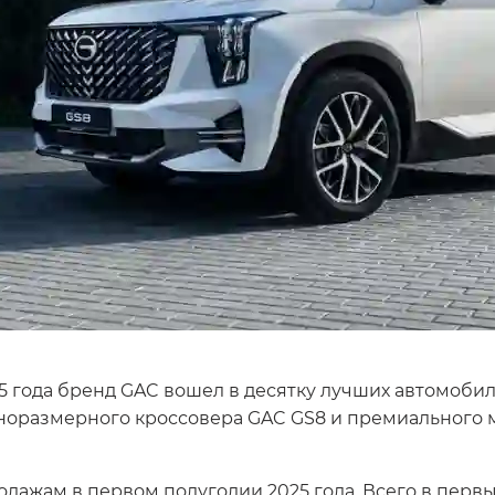
5 года бренд GAC вошел в десятку лучших автомоби
норазмерного кроссовера GAC GS8 и премиального 
дажам в первом полугодии 2025 года. Всего в перв