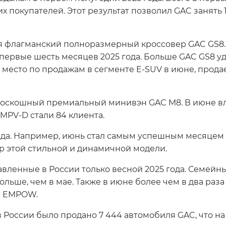
 покупателей. Этот результат позволил GAC занять 1
 флагманский полноразмерный кроссовер GAC GS8.
 первые шесть месяцев 2025 года. Больше GAC GS8 уд
 место по продажам в сегменте E-SUV в июне, прода
 роскошный премиальный минивэн GAC M8. В июне в
MPV-D стали 84 клиента.
да. Например, июнь стал самым успешным месяцем э
яр этой стильной и динамичной модели.
авленные в России только весной 2025 года. Семей
 больше, чем в мае. Также в июне более чем в два р
C EMPOW.
в России было продано 7 444 автомобиля GAC, что на 