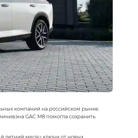
льных компаний на российском рынке.
минивэна GAC М8 помогла сохранить
ый летний месяц ключи от новых