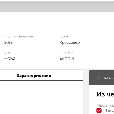
Год производства
Кузов
2026
Кроссовер
VIN
Коробка
***3241
АКПП-8
Характеристики
Из чего 
Из ч
Максимал
Выго