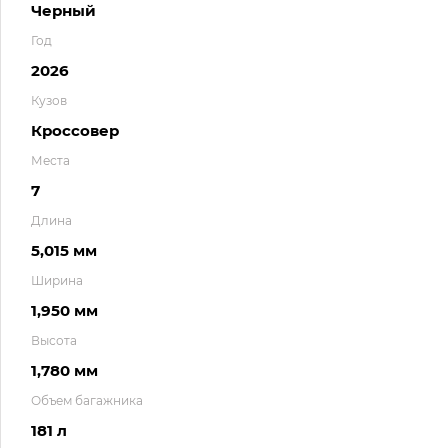
Черный
Год
2026
Кузов
Кроссовер
Места
7
Длина
5,015 мм
Ширина
1,950 мм
Высота
1,780 мм
Объем багажника
181 л