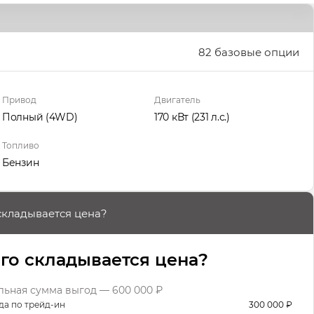
82 базовые опции
Привод
Двигатель
Полный (4WD)
170 кВт
(231 л.с.
)
Топливо
Бензин
складывается цена?
его складывается цена?
ьная сумма выгод — 600 000 ₽
да по трейд-ин
300 000 ₽