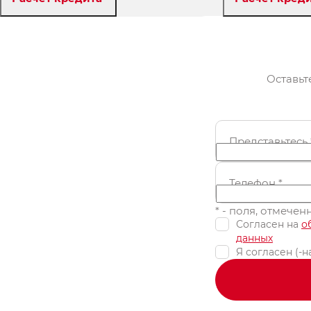
Забронировать
Забр
Оставьт
Представьтесь
Телефон
*
* - поля, отмече
Согласен на
о
данных
Я согласен (-н