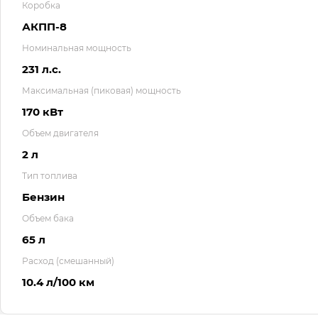
Коробка
АКПП-8
Номинальная мощность
231 л.с.
Максимальная (пиковая) мощность
170 кВт
Объем двигателя
2 л
Тип топлива
Бензин
Объем бака
65 л
Расход (смешанный)
10.4 л/100 км