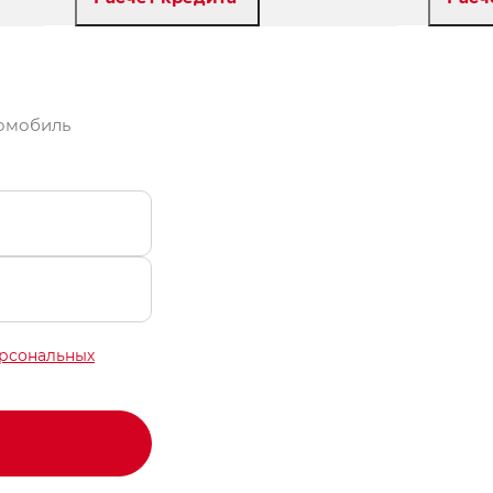
Забронировать
томобиль
ерсональных