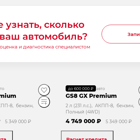
е узнать, сколько
 ваш автомобиль?
Запи
 оценка и диагностика специалистом
то
до 600 000 ₽
В наличии
·
авто
emium
GS8 GX Premium
 АКПП-8, бензин,
2 л (231 л.с.), АКПП-8, бензин,
Полный (4WD)
₽
4 749 000 ₽
5 349 000 ₽
5 349 000 ₽
ита
Расчет кредита