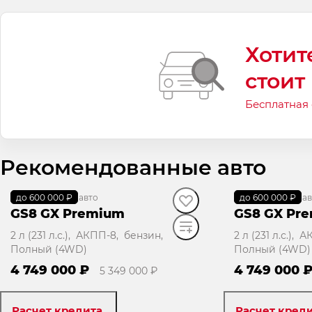
Хотит
стоит
Бесплатная
Рекомендованные авто
до 600 000 ₽
В наличии
·
авто
до 600 000 ₽
В наличии
·
ав
GS8 GX Premium
GS8 GX Pr
2 л (231 л.с.), АКПП-8, бензин,
2 л (231 л.с.),
Полный (4WD)
Полный (4WD)
4 749 000 ₽
4 749 000 
5 349 000 ₽
Расчет кредита
Расчет кред