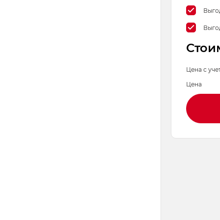
Выго
Выго
Стои
Цена с уче
Цена