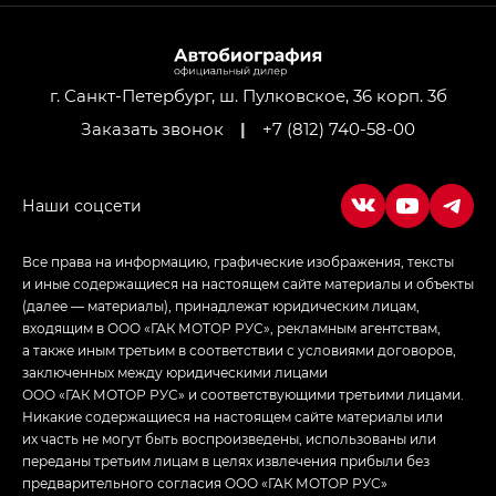
M8 — Эм 8 (M8) в комплектациях Джи Эль — GL,
Джи Ти — GT, Джи Икс — GX,
Джи Икс ПРЕМИУМ — GX PREMIUM, ЛАУНЖ —
LOUNGE
г. Санкт-Петербург, ш. Пулковское, 36 корп. 3б
Заказать звонок
|
+7 (812) 740-58-00
Empow — Эмпау (Empow) в комплектации
Джи Эс — GS, Джи Эль с элементы экстерьера
в спортивном стиле — GL
(S-Style)
Все права на информацию, графические изображения, тексты
и иные содержащиеся на настоящем сайте материалы и объекты
(далее — материалы), принадлежат юридическим лицам,
входящим в ООО «ГАК МОТОР РУС», рекламным агентствам,
а также иным третьим в соответствии с условиями договоров,
заключенных между юридическими лицами
ООО «ГАК МОТОР РУС» и соответствующими третьими лицами.
Никакие содержащиеся на настоящем сайте материалы или
их часть не могут быть воспроизведены, использованы или
переданы третьим лицам в целях извлечения прибыли без
предварительного согласия ООО «ГАК МОТОР РУС»