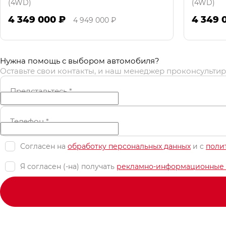
(4WD)
(4WD)
4 349 000 ₽
4 349 
4 949 000 ₽
Нужна помощь с выбором автомобиля?
Оставьте свои контакты, и наш менеджер проконсультир
Представьтесь
*
Телефон
*
Согласен на
обработку персональных данных
и c
поли
Я согласен (-на) получать
рекламно-информационные 