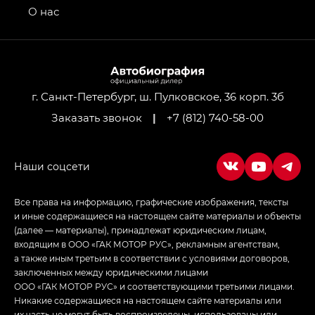
привод — GB AWD, Джи Эль Полный привод —
О нас
GL AWD
M8 — Эм 8 (M8) в комплектациях Джи Эль — GL,
Джи Ти — GT, Джи Икс — GX,
Джи Икс ПРЕМИУМ — GX PREMIUM, ЛАУНЖ —
LOUNGE
г. Санкт-Петербург, ш. Пулковское, 36 корп. 3б
Заказать звонок
|
+7 (812) 740-58-00
Empow — Эмпау (Empow) в комплектации
Джи Эс — GS, Джи Эль с элементы экстерьера
в спортивном стиле — GL
(S-Style)
Все права на информацию, графические изображения, тексты
и иные содержащиеся на настоящем сайте материалы и объекты
(далее — материалы), принадлежат юридическим лицам,
входящим в ООО «ГАК МОТОР РУС», рекламным агентствам,
а также иным третьим в соответствии с условиями договоров,
заключенных между юридическими лицами
ООО «ГАК МОТОР РУС» и соответствующими третьими лицами.
Никакие содержащиеся на настоящем сайте материалы или
их часть не могут быть воспроизведены, использованы или