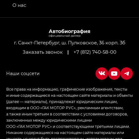
привод — GB AWD, Джи Эль Полный привод —
О нас
GL AWD
M8 — Эм 8 (M8) в комплектациях Джи Эль — GL,
Джи Ти — GT, Джи Икс — GX,
Джи Икс ПРЕМИУМ — GX PREMIUM, ЛАУНЖ —
LOUNGE
г. Санкт-Петербург, ш. Пулковское, 36 корп. 3б
Заказать звонок
|
+7 (812) 740-58-00
Empow — Эмпау (Empow) в комплектации
Джи Эс — GS, Джи Эль с элементы экстерьера
в спортивном стиле — GL
(S-Style)
Все права на информацию, графические изображения, тексты
и иные содержащиеся на настоящем сайте материалы и объекты
(далее — материалы), принадлежат юридическим лицам,
входящим в ООО «ГАК МОТОР РУС», рекламным агентствам,
а также иным третьим в соответствии с условиями договоров,
заключенных между юридическими лицами
ООО «ГАК МОТОР РУС» и соответствующими третьими лицами.
Никакие содержащиеся на настоящем сайте материалы или
их часть не могут быть воспроизведены, использованы или